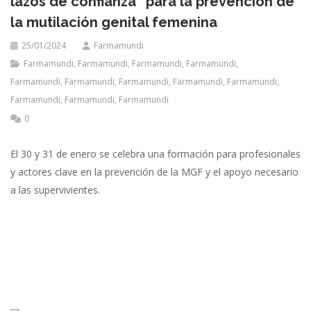
lazos de confianza” para la prevención de
la mutilación genital femenina
25/01/2024
Farmamundi
Farmamundi
,
Farmamundi
,
Farmamundi
,
Farmamundi
,
Farmamundi
,
Farmamundi
,
Farmamundi
,
Farmamundi
,
Farmamundi
,
Farmamundi
,
Farmamundi
,
Farmamundi
0
El 30 y 31 de enero se celebra una formación para profesionales
y actores clave en la prevención de la MGF y el apoyo necesario
a las supervivientes.