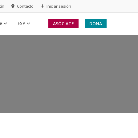
tín
Contacto
Iniciar sesión
te
ESP
ASÓCIATE
DONA