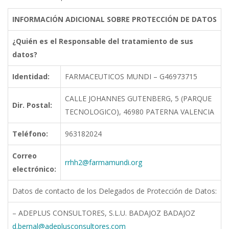
INFORMACIÓN
ADICIONAL
SOBRE
PROTECCIÓN
DE
DATOS
¿Quién
es
el
Responsable
del
tratamiento
de
sus
datos?
Identidad:
FARMACEUTICOS MUNDI –
G46973715
CALLE JOHANNES GUTENBERG, 5 (PARQUE
Dir.
Postal:
TECNOLOGICO), 46980 PATERNA
VALENCIA
Teléfono:
963182024
Correo
rrhh2@farmamundi.org
electrónico:
Datos de contacto de los Delegados de Protección de
Datos:
– ADEPLUS CONSULTORES, S.L.U. BADAJOZ BADAJOZ
d.bernal@adeplusconsultores.com