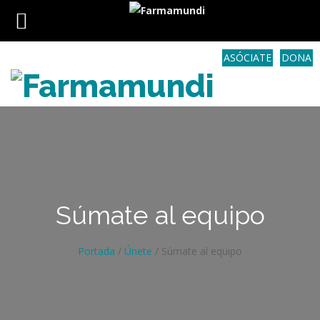
ASÓCIATE
DONA
Súmate al equipo
Portada
/
Únete
/
Súmate al equipo