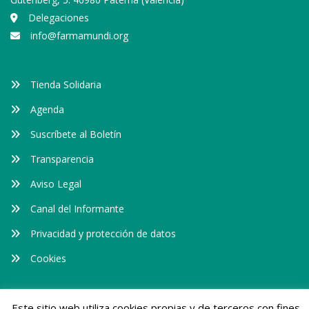
Delegaciones
info@farmamundi.org
Tienda Solidaria
Agenda
Suscríbete al Boletín
Transparencia
Aviso Legal
Canal del Informante
Privacidad y protección de datos
Cookies
Somos transparentes
Este sitio web utiliza cookies propias y de terceros con fines