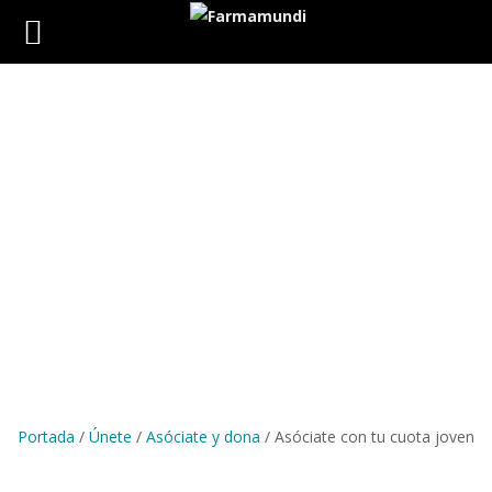
Asóciate con tu cuota
joven
Portada
/
Únete
/
Asóciate y dona
/
Asóciate con tu cuota joven