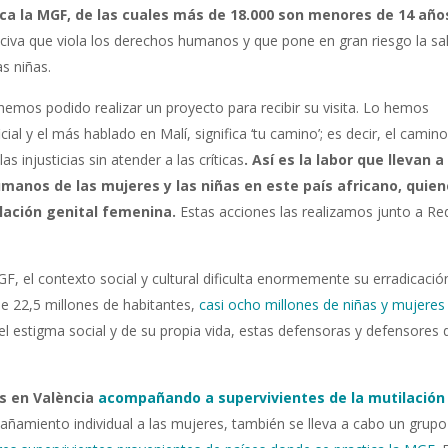
ca la MGF, de las cuales más de 18.000 son menores de 14 año
ociva que viola los derechos humanos y que pone en gran riesgo la sal
s niñas.
 hemos podido realizar un proyecto para recibir su visita. Lo hemos
icial y el más hablado
en Malí, significa ‘tu camino’; es decir, el camin
 injusticias sin atender a las críticas
. Así es la labor que llevan 
manos de las mujeres y las niñas en este país africano, quie
lación genital femenina.
Estas acciones las realizamos junto a Re
GF, el contexto social y cultural dificulta enormemente su erradicació
de 22,5 millones de habitantes,
casi ocho millones de niñas y mujeres
del estigma social y de su propia vida, estas defensoras y defensores 
 en València
acompañando a supervivientes de la mutilación 
ñamiento individual a las mujeres, también se lleva a cabo un grupo