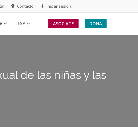
tín
Contacto
Iniciar sesión
te
ESP
ASÓCIATE
DONA
xual de las niñas y las