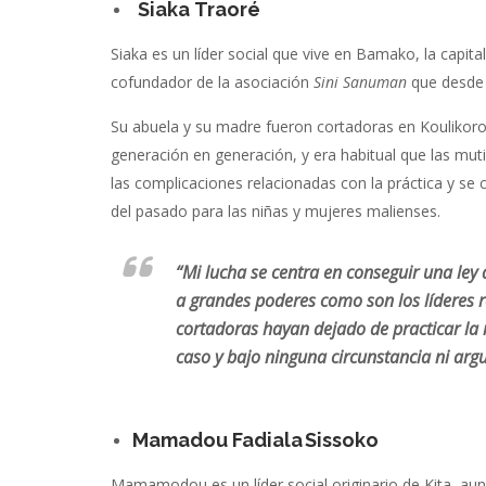
Siaka
Traoré
Siaka es un líder social que vive en Bamako, la capit
cofundador de la asociación
Sini Sanuman
que desde 
Su abuela y su madre fueron cortadoras en Koulikoro. 
generación en generación, y era habitual que las mut
las complicaciones relacionadas con la práctica y se
del pasado para las niñas y mujeres malienses.
“Mi lucha se centra en conseguir una ley
a grandes poderes como son los líderes r
cortadoras hayan dejado de practicar la
caso y bajo ninguna circunstancia ni arg
Mamadou Fadiala Sissoko
Mamamodou es un líder social
originario de Kita, a