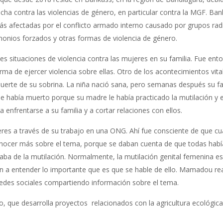
cha contra las violencias de género, en particular contra la MGF. Ban
más afectadas por el conflicto armado interno causado por grupos radi
nios forzados y otras formas de violencia de género.
 situaciones de violencia contra las mujeres en su familia. Fue ent
ma de ejercer violencia sobre ellas. Otro de los acontecimientos vita
muerte de su sobrina. La niña nació sana, pero semanas después su fa
e había muerto porque su madre le había practicado la mutilación y 
a enfrentarse a su familia y a cortar relaciones con ellos.
jeres a través de su trabajo en una ONG. Ahí fue consciente de que c
nocer más sobre el tema, porque se daban cuenta de que todas hab
vaba de la mutilación. Normalmente, la mutilación genital femenina e
 a entender lo importante que es que se hable de ello.
Mamadou rea
e redes sociales compartiendo información sobre el tema.
que desarrolla proyectos relacionados con la agricultura ecológica