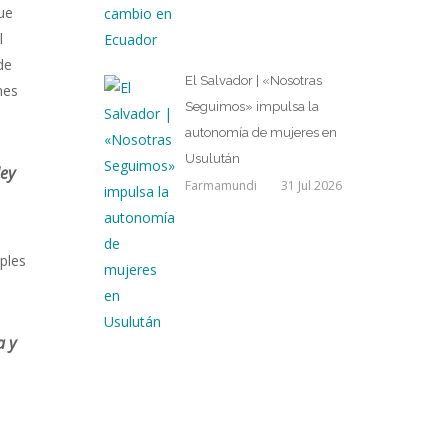
ue
l
de
El Salvador | «Nosotras
nes
Seguimos» impulsa la
autonomía de mujeres en
Usulután
ley
Farmamundi
31 Jul 2026
ples
a y