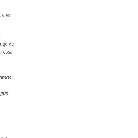
, y es
e
tigo de
er cosa
ntamos
ngún
do a