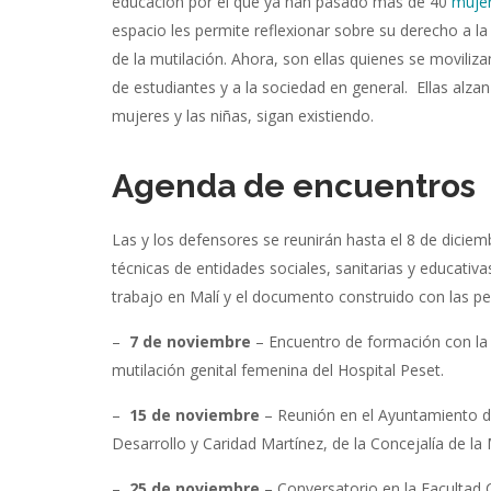
educación por el que ya han pasado más de 40
mujer
espacio les permite reflexionar sobre su derecho a la
de la mutilación. Ahora, son ellas quienes se moviliz
de estudiantes y a la sociedad en general.
Ellas alza
mujeres y las niñas, sigan existiendo.
Agenda de encuentros
Las y los defensores se reunirán hasta el 8 de diciem
técnicas de entidades sociales, sanitarias y educativ
trabajo en Malí y el documento construido con las p
–
7 de noviembre
– Encuentro de formación con la U
mutilación genital femenina del Hospital Peset.
–
15 de noviembre
– Reunión en el Ayuntamiento de 
Desarrollo y Caridad Martínez, de la Concejalía de la
–
25 de noviembre
– Conversatorio en la Facultad Ci