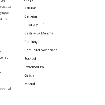
Este
práctica
Asturias
 grupos
Canarias
a las
Castilla y León
Castilla-La Mancha
Catalunya
Comunitat Valenciana
y
cer su
Euskadi
Extremadura
a
Galicia
Madrid
ional al