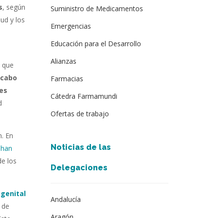
s
, según
Suministro de Medicamentos
ud y los
Emergencias
Educación para el Desarrollo
Alianzas
o que
a cabo
Farmacias
nes
Cátedra Farmamundi
d
Ofertas de trabajo
n.
En
Noticias de las
 han
de los
Delegaciones
genital
Andalucía
 de
Aragón