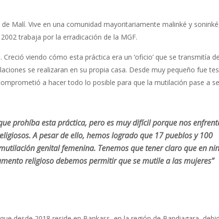
al de Malí. Vive en una comunidad mayoritariamente malinké y soninké
2002 trabaja por la erradicación de la MGF.
Creció viendo cómo esta práctica era un ‘oficio’ que se transmitía d
ilaciones se realizaran en su propia casa. Desde muy pequeño fue tes
 comprometió a hacer todo lo posible para que la mutilación pase a s
 que prohíba esta práctica, pero es muy difícil porque nos enfre
eligiosos. A pesar de ello, hemos logrado que 17 pueblos y 100
 mutilación genital femenina. Tenemos que tener claro que en ni
umento religioso debemos permitir que se mutile a las mujeres”
unque desde 2018 reside en Bankass, en la región de Bandiagara, debi