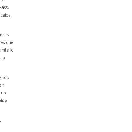
kass,
cales,
onces
les que
milia le
esa
uando
ían
s un
liza
,