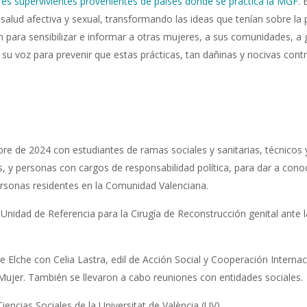
es supervivientes provenientes de países donde se practica la MGF
. 
 salud afectiva y sexual, transformando las ideas que tenían sobre la 
an para sensibilizar e informar a otras mujeres, a sus comunidades, a
n su voz para prevenir que estas prácticas, tan dañinas y nocivas contr
bre de 2024 con estudiantes de ramas sociales y sanitarias, técnicos 
as, y personas con cargos de responsabilidad política, para dar a cono
ersonas residentes en la Comunidad Valenciana.
nidad de Referencia para la Cirugía de Reconstrucción genital ante l
Elche con Celia Lastra, edil de Acción Social y Cooperación Internac
 Mujer. También se llevaron a cabo reuniones con entidades sociales.
encias Sociales de la Universitat de València (UV).