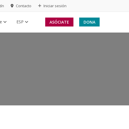
tín
Contacto
Iniciar sesión
te
ESP
ASÓCIATE
DONA