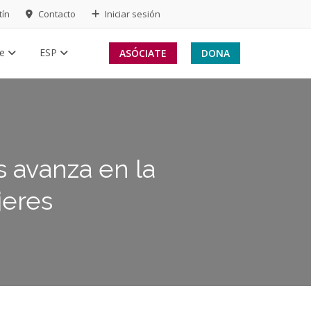
tín
Contacto
Iniciar sesión
te
ESP
ASÓCIATE
DONA
s avanza en la
jeres