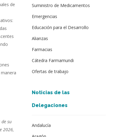
nales de
Suministro de Medicamentos
Emergencias
ativos:
Educación para el Desarrollo
idas
scentes
Alianzas
endo
Farmacias
Cátedra Farmamundi
iones
Ofertas de trabajo
e manera
Noticias de las
Delegaciones
 de su
Andalucía
de 2026,
Aragón