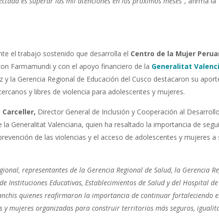
ectada es superar las mil atenciones en los próximos meses
”, afirma la
te el trabajo sostenido que desarrolla el
Centro de la Mujer Peru
 con Farmamundi y con el apoyo financiero de la
Generalitat Valenc
ez y la Gerencia Regional de Educación del Cusco destacaron su aport
cercanos y libres de violencia para adolescentes y mujeres.
 Carceller,
Director General de Inclusión y Cooperación al Desarrollo
de la Generalitat Valenciana, quien ha resaltado la importancia de segui
a prevención de las violencias y el acceso de adolescentes y mujeres a
nal, representantes de la Gerencia Regional de Salud, la Gerencia Re
de Instituciones Educativas, Establecimientos de Salud y del Hospital de
Canchis quienes reafirmaron la importancia de continuar fortaleciendo e
 y mujeres organizadas para construir territorios más seguros, igualita