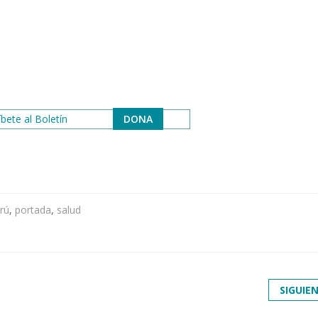
bete al Boletín
DONA
rú
,
portada
,
salud
SIGUIE