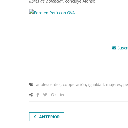
libres de violencia
”, concluye Alonso.
Suscrí
adolescentes
,
cooperación
,
igualdad
,
mujeres
,
pe
ANTERIOR