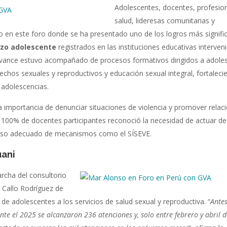
Adolescentes, docentes, profesio
salud, lideresas comunitarias y
do en este foro donde se ha presentado uno de los logros más signific
azo adolescente
registrados en las instituciones educativas interven
e avance estuvo acompañado de procesos formativos dirigidos a adole
echos sexuales y reproductivos y educación sexual integral, fortaleci
 adolescencias.
 importancia de denunciar situaciones de violencia y promover relac
el 100% de docentes participantes reconoció la necesidad de actuar d
el uso adecuado de mecanismos como el SÍSEVE.
uani
archa del consultorio
o Callo Rodríguez de
de adolescentes a los servicios de salud sexual y reproductiva. “
Antes
te el 2025 se alcanzaron 236 atenciones y, solo entre febrero y abril 