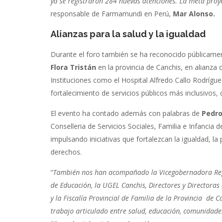
ya se registraron 284 nuevas atenciones. La meta proy
responsable de Farmamundi en Perú,
Mar Alonso.
Alianzas para la salud y la igualdad
Durante el foro también se ha reconocido públicamen
Flora Tristán
en la provincia de Canchis, en alianza
Instituciones como el Hospital Alfredo Callo Rodrígu
fortalecimiento de servicios públicos más inclusivos, 
El evento ha contado además con palabras de
Pedro
Conselleria de Servicios Sociales, Familia e Infancia 
impulsando iniciativas que fortalezcan la igualdad, l
derechos.
“
También nos han acompañado la Vicegobernadora Regio
de Educación, la UGEL Canchis, Directores y Directoras 
y la Fiscalía Provincial de Familia de la Provincia de 
trabajo articulado entre salud, educación, comunidades