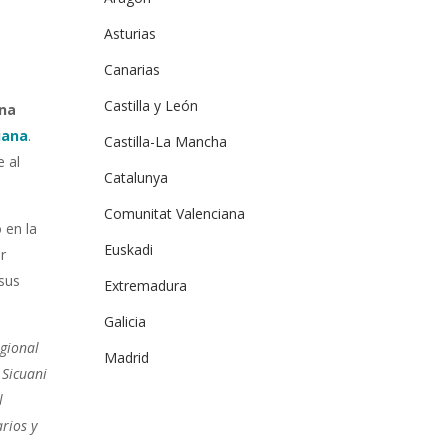
Asturias
Canarias
Castilla y León
ana
iana
.
Castilla-La Mancha
e al
Catalunya
Comunitat Valenciana
 en la
Euskadi
r
 sus
Extremadura
Galicia
gional
Madrid
 Sicuani
l
rios y