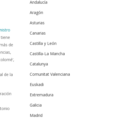
Andalucía
Aragón
Asturias
nistro
Canarias
 tiene
Castilla y León
 más de
ncias,
Castilla-La Mancha
tolomé’,
Catalunya
Comunitat Valenciana
al de la
Euskadi
eración
Extremadura
Galicia
ntonio
Madrid