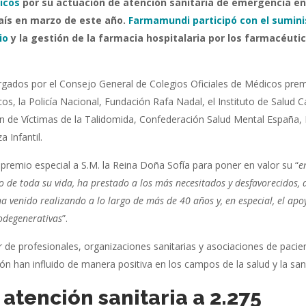
icos
por su actuación de atención sanitaria de emergencia en
país en marzo de este año.
Farmamundi participó con el sumini
io
y la gestión de la farmacia hospitalaria por los farmacéuti
orgados por el Consejo General de Colegios Oficiales de Médicos pre
s, la Policía Nacional, Fundación Rafa Nadal, el Instituto de Salud Car
ión de Víctimas de la Talidomida, Confederación Salud Mental España,
 Infantil.
remio especial a S.M. la Reina Doña Sofía para poner en valor su “
e
go de toda su vida, ha prestado a los más necesitados y desfavorecidos,
a venido realizando a lo largo de más de 40 años y, en especial, el apo
odegenerativas
”.
r de profesionales, organizaciones sanitarias y asociaciones de pacie
ón han influido de manera positiva en los campos de la salud y la san
atención sanitaria a 2.275