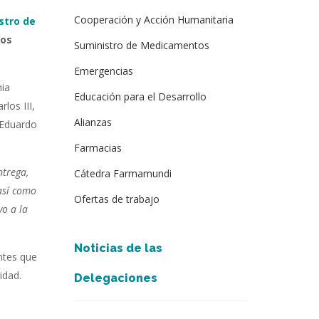
Cooperación y Acción Humanitaria
stro de
cos
Suministro de Medicamentos
Emergencias
mia
Educación para el Desarrollo
los III,
Alianzas
 Eduardo
Farmacias
ntrega,
Cátedra Farmamundi
 así como
Ofertas de trabajo
yo a la
Noticias de las
ntes que
idad.
Delegaciones