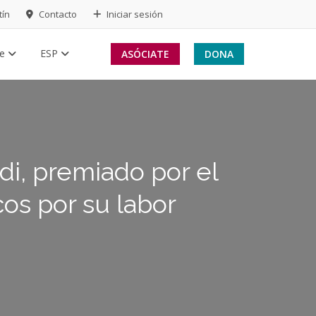
tín
Contacto
Iniciar sesión
te
ESP
ASÓCIATE
DONA
i, premiado por el
os por su labor