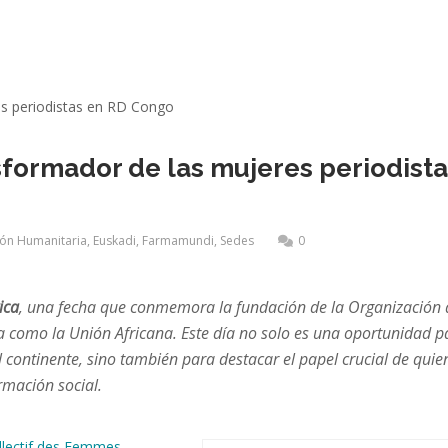
nsformador de las mujeres periodist
ión Humanitaria
,
Euskadi
,
Farmamundi
,
Sedes
0
ica
, una fecha que conmemora la fundación de la Organización 
 como la Unión Africana. Este día no solo es una oportunidad p
el continente, sino también para destacar el papel crucial de quie
rmación social.
llectif des Femmes