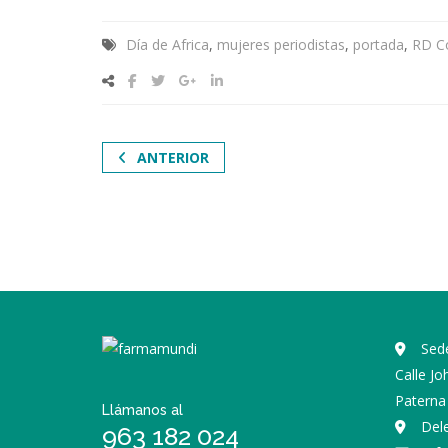
Día de Africa
,
mujeres periodistas
,
portada
,
RD C
ANTERIOR
Sede
Calle J
Paterna 
Llámanos al
Del
963 182 024