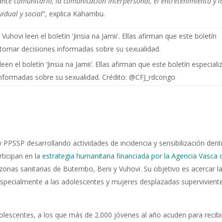
ance comunitario, la comunicación interpersonal, el entretenimiento y l
idual y social
“, explica Kahambu.
n el boletín ‘Jinsia na Jamii’. Ellas afirman que este boletín especial
informadas sobre su sexualidad. Crédito: @CFJ_rdcongo
PPSSP desarrollando actividades de incidencia y sensibilización dent
ticipan en la
estrategia humanitaria financiada por la Agencia Vasca 
zonas sanitarias de Butembo, Beni y Vuhovi. Su objetivo es acercar la
 especialmente a las adolescentes y mujeres desplazadas supervivient
dolescentes, a los que más de 2.000 jóvenes al año acuden para recibi