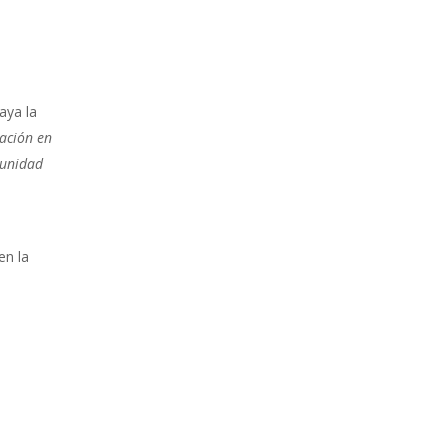
aya la
zación en
munidad
en la