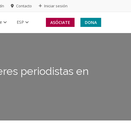
tín
Contacto
Iniciar sesión
te
ESP
ASÓCIATE
DONA
eres periodistas en