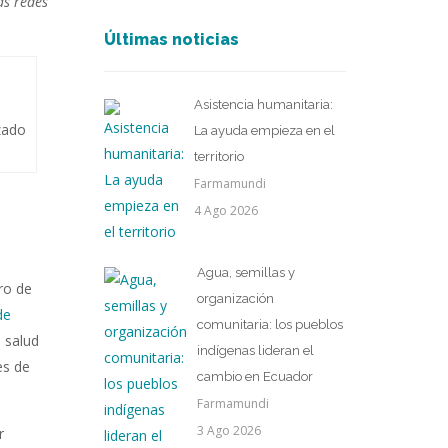
as redes
Últimas noticias
Asistencia humanitaria:
izado
La ayuda empieza en el
territorio
Farmamundi
4 Ago 2026
Agua, semillas y
ro de
organización
de
comunitaria: los pueblos
 salud
indígenas lideran el
es de
cambio en Ecuador
Farmamundi
3 Ago 2026
r