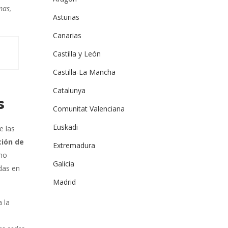
mas,
Asturias
Canarias
Castilla y León
Castilla-La Mancha
Catalunya
s
Comunitat Valenciana
Euskadi
e las
ción de
Extremadura
omo
Galicia
idas en
Madrid
a la