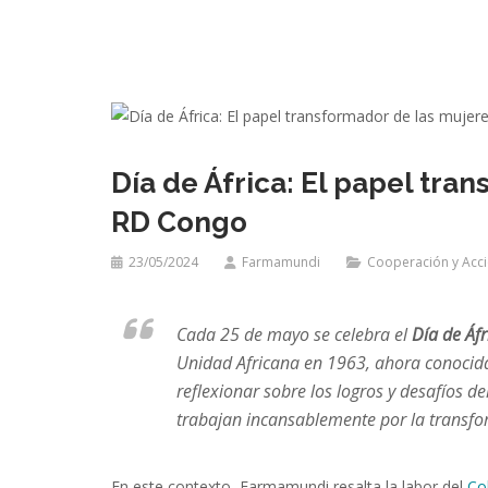
Día de África: El papel tra
RD Congo
23/05/2024
Farmamundi
Cooperación y Acc
Cada 25 de mayo se celebra el
Día de Áfr
Unidad Africana en 1963, ahora conocida
reflexionar sobre los logros y desafíos d
trabajan incansablemente por la transfo
En este contexto, Farmamundi resalta la labor del
Co