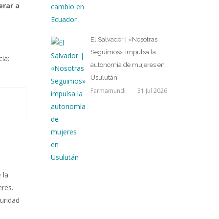
rar a
El Salvador | «Nosotras
Seguimos» impulsa la
ia:
autonomía de mujeres en
Usulután
Farmamundi
31 Jul 2026
 la
res.
uridad