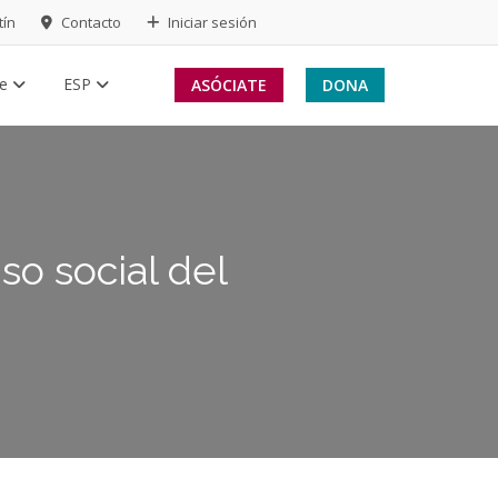
tín
Contacto
Iniciar sesión
te
ESP
ASÓCIATE
DONA
so social del