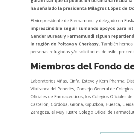
garantizar que la población ucraniana reciba la
ha señalado la presidenta Milagros López de Oc
El vicepresidente de Farmamundi y delegado en Eusk
imprescindible seguir sumando apoyos para inten
Gender Bureau y Farmamundi siguen repartiendo 
la región de Poltava y Cherkasy.
También hemos ini
personas refugiadas y/o solicitantes de asilo, proc
Miembros del Fondo d
Laboratorios Viñas, Cinfa, Esteve y Kern Pharma; Dis
Vilafranca del Penedès, Consejo General de Colegios
Oficiales de Farmacéuticos, los Colegios Oficiales de
Castellón, Córdoba, Girona, Gipuzkoa, Huesca, Lleida
Zaragoza, el Muy Ilustre Colegio Oficial de Farmacéu