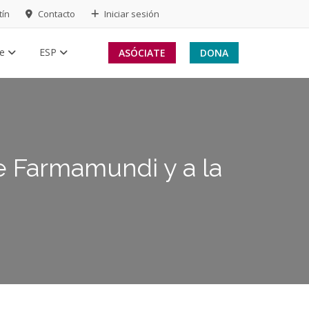
tín
Contacto
Iniciar sesión
te
ESP
ASÓCIATE
DONA
 Farmamundi y a la