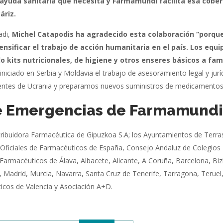
 ayuda sanitaria que necesita y Farmamundi facilita esa cober
áriz.
adi,
Michel Catapodis ha agradecido esta colaboración “porqu
sificar el trabajo de acción humanitaria en el país. Los equi
kits nutricionales, de higiene y otros enseres básicos a fami
ciado en Serbia y Moldavia el trabajo de asesoramiento legal y jurí
edentes de Ucrania y preparamos nuevos suministros de medicamentos
e Emergencias de Farmamund
tribuidora Farmacéutica de Gipuzkoa S.A; los Ayuntamientos de Terra
 Oficiales de Farmacéuticos de España, Consejo Andaluz de Colegios
 Farmacéuticos de Álava, Albacete, Alicante, A Coruña, Barcelona, Biz
, Madrid, Murcia, Navarra, Santa Cruz de Tenerife, Tarragona, Teruel
ticos de Valencia y Asociación A+D.