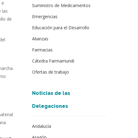
o e
Suministro de Medicamentos
 las
Emergencias
llo de
Educación para el Desarrollo
Alianzas
del
Farmacias
Cátedra Farmamundi
marcha.
Ofertas de trabajo
omo
Noticias de las
Delegaciones
aterial
una
Andalucía
Aragón