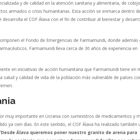
alizada y de calidad en la atención sanitaria y alimentaria, de cobij
lictos armados o crisis humanitarias. Esta acción se enmarca dentro de
desarrolla el COF Álava con el fin de contribuir al bienestar y desarro
a componen el Fondo de Emergencias de Farmamundi, donde además 
armacéuticos. Farmamundi lleva cerca de 30 años de experiencia en
amente en iniciativas de acción humanitaria que Farmamundi tiene en 
a salud y calidad de vida de la población más vulnerable de países c
 Yemen.
ania
abor muy importante en Ucrania con suministros de medicamentos y m
ido ya cien días. En este sentido, el COF Álava ha realizado también 
“Desde Álava queremos poner nuestro granito de arena para