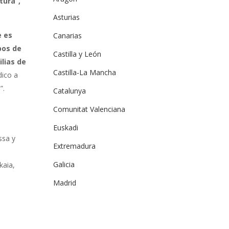
tura”,
Asturias
e es
Canarias
pos de
Castilla y León
lias de
Castilla-La Mancha
dico a
”.
Catalunya
i
Comunitat Valenciana
Euskadi
ssa y
Extremadura
Galicia
kaia,
,
Madrid