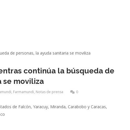
entras continúa la búsqueda de
a se moviliza
amundi
,
Farmamundi
,
Notas de prensa
0
estados de Falcón, Yaracuy, Miranda, Carabobo y Caracas,
ico