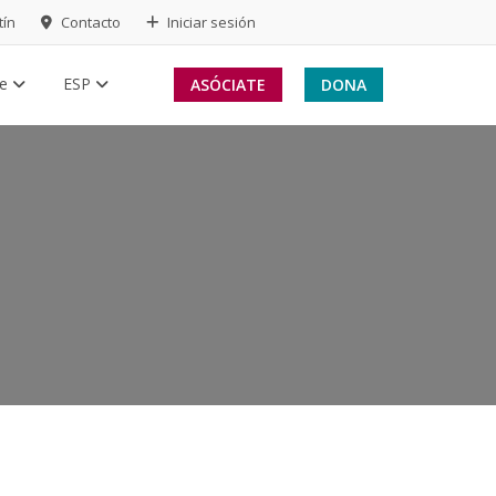
tín
Contacto
Iniciar sesión
te
ESP
ASÓCIATE
DONA