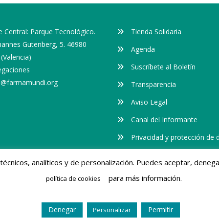
 Central: Parque Tecnológico.
Tienda Solidaria
ohannes Gutenberg, 5. 46980
Agenda
(Valencia)
Suscríbete al Boletín
egaciones
o@farmamundi.org
Transparencia
Aviso Legal
Canal del Informante
Privacidad y protección de 
Cookies
s técnicos, analíticos y de personalización. Puedes aceptar, dene
para más información.
política de cookies
servados.
Denegar
Permitir
Personalizar