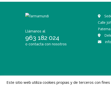
Sede
Calle J
Paterna 
Llámanos al
Del
963 182 024
inf
o contacta con nosotros
Este sitio web utiliza cookies propias y de terceros con fine
Farmacéuticos Mundi © 2026. Todos los derechos re