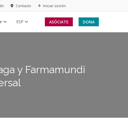
tín
Contacto
Iniciar sesión
te
ESP
ASÓCIATE
DONA
laga y Farmamundi
ersal