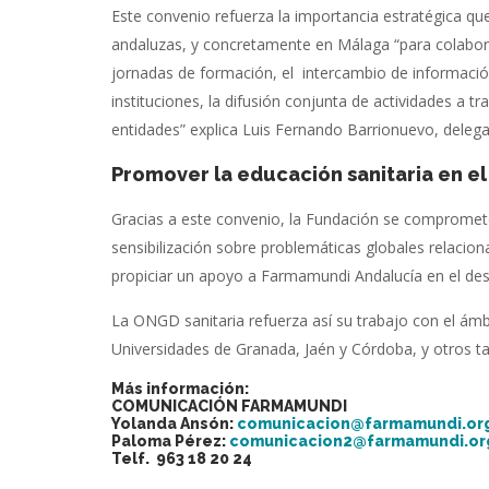
Este convenio refuerza la importancia estratégica que
andaluzas, y concretamente en Málaga “para colabora
jornadas de formación, el intercambio de informaci
instituciones, la difusión conjunta de actividades a t
entidades” explica Luis Fernando Barrionuevo, dele
Promover la educación sanitaria en e
Gracias a este convenio, la Fundación se compromete 
sensibilización sobre problemáticas globales relacion
propiciar un apoyo a Farmamundi Andalucía en el desa
La ONGD sanitaria refuerza así su trabajo con el ámb
Universidades de Granada, Jaén y Córdoba, y otros t
Más información:
COMUNICACIÓN FARMAMUNDI
Yolanda Ansón:
comunicacion@farmamundi.or
Paloma Pérez:
comunicacion2@farmamundi.or
Telf. 963 18 20 24