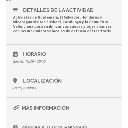
DETALLES DE LA ACTIVIDAD
Activistas de Guatemala, El Salvador, Honduras y
Nicaragua visitan Euskadi, Catalunya y la Comunitat
Valenciana para visibilizar sus causas y tejer alianzas
con los movimientos locales de defensa del territorio.
HORARIO
(Jueves) 18:30 - 20:30
LOCALIZACIÓN
La Repartidora
MÁS INFORMACIÓN
AÑADIR A TU CALENDARIO