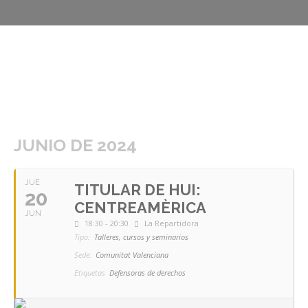
JUNIO DE 2024
JUE
TITULAR DE HUI:
20
CENTREAMÈRICA
JUN
18:30 - 20:30
La Repartidora
Tipo:
Talleres, cursos y seminarios
Sede:
Comunitat Valenciana
Etiquetas
Defensoras de derechos